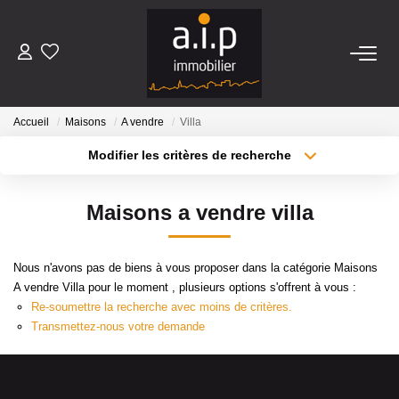
ACHETER
Accueil
Maisons
A vendre
Villa
LOUER
Modifier les critères de recherche
Localisation
Type de transaction
Surface min
ESTIMER
Maisons a vendre villa
Type de bien
Plus de critères
Budget max
BIENS VENDUS
Nous n'avons pas de biens à vous proposer dans la catégorie Maisons
Créer une alerte
A vendre Villa pour le moment , plusieurs options s'offrent à vous :
NOS AGENCES
Re-soumettre la recherche avec moins de critères.
Transmettez-nous votre demande
Qui Sommes Nous
Nos Actualités
Avis Clients