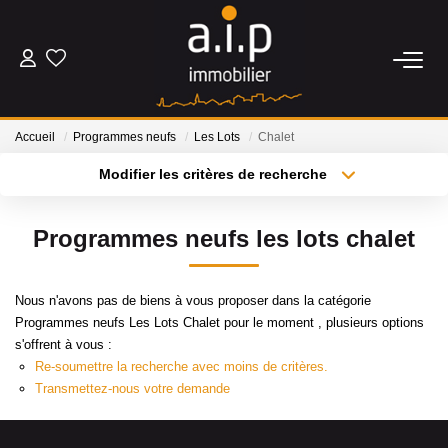
ACHETER
Accueil
Programmes neufs
Les Lots
Chalet
LOUER
Modifier les critères de recherche
Type de transaction
Localisation
Acheter
Localisation
ESTIMER
Programmes neufs les lots chalet
Type de bien
Sélectionnez...
Surface min
BIENS VENDUS
Nous n'avons pas de biens à vous proposer dans la catégorie
Plus de critères
Budget max
Programmes neufs Les Lots Chalet pour le moment , plusieurs options
NOS AGENCES
s'offrent à vous :
Créer une alerte
Re-soumettre la recherche avec moins de critères.
Qui Sommes Nous
Transmettez-nous votre demande
Nos Actualités