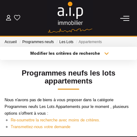
ACHETER
Accueil
Programmes neufs
Les Lots
Appartements
LOUER
Modifier les critères de recherche
Type de transaction
Localisation
Acheter
Localisation
ESTIMER
Programmes neufs les lots
Type de bien
Sélectionnez...
Surface min
appartements
BIENS VENDUS
Plus de critères
Budget max
Nous n'avons pas de biens à vous proposer dans la catégorie
NOS AGENCES
Programmes neufs Les Lots Appartements pour le moment , plusieurs
Créer une alerte
options s'offrent à vous :
Qui Sommes Nous
Re-soumettre la recherche avec moins de critères.
Transmettez-nous votre demande
Nos Actualités