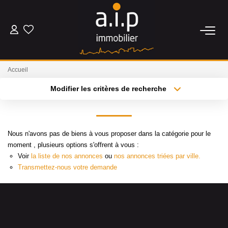
ACHETER
Accueil
LOUER
Modifier les critères de recherche
Type de transaction
Localisation
Acheter
Localisation
ESTIMER
Type de bien
Sélectionnez...
Surface min
Nous n'avons pas de biens à vous proposer dans la catégorie pour le
BIENS VENDUS
moment , plusieurs options s'offrent à vous :
Voir
la liste de nos annonces
ou
nos annonces triées par ville.
Plus de critères
Budget max
Transmettez-nous votre demande
NOS AGENCES
Créer une alerte
Qui Sommes Nous
Nos Actualités