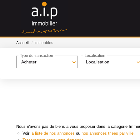
Accueil
Immeubles
Type de transaction
Localisation
Acheter
Localisation
Nous n'avons pas de biens à vous proposer dans la catégorie Immeub
Voir
la liste de nos annonces
ou
nos annonces triées par ville.