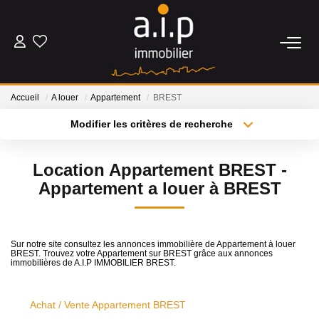
ACHETER
Accueil
A louer
Appartement
BREST
LOUER
Modifier les critères de recherche
Type de transaction
Localisation
Acheter
Localisation
ESTIMER
Location Appartement BREST -
Type de bien
Sélectionnez...
Surface min
Appartement a louer à BREST
BIENS VENDUS
Plus de critères
Budget max
NOS AGENCES
Sur notre site consultez les annonces immobilière de Appartement à louer
BREST. Trouvez votre Appartement sur BREST grâce aux annonces
Créer une alerte
immobilières de A.I.P IMMOBILIER BREST.
Qui Sommes Nous
Nos Actualités
Achat / Vente Appartement BREST