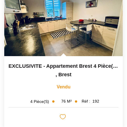
Avis Clients
CONTACT
EXCLUSIVITE - Appartement Brest 4 Pièce(s) 76.32 M2
,
Brest
Vendu
76
M²
Réf :
192
4
Pièce(s)