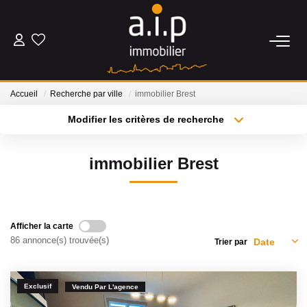
ACHETER
Accueil
Recherche par ville
immobilier Brest
LOUER
Modifier les critères de recherche
Type de transaction
Localisation
Acheter
Localisation
ESTIMER
immobilier Brest
Type de bien
Sélectionnez...
Surface min
BIENS VENDUS
Plus de critères
Budget max
Afficher la carte
NOS AGENCES
86 annonce(s) trouvée(s)
Trier par
Créer une alerte
Qui Sommes Nous
Exclusif
Nos Actualités
Vendu Par L'agence