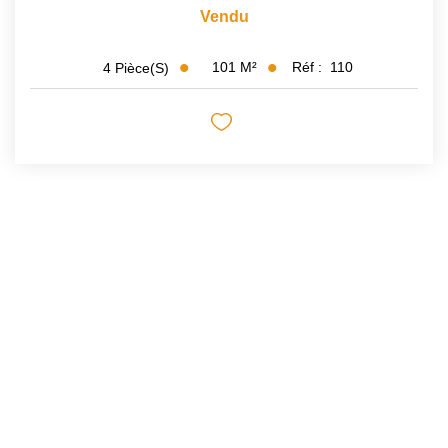
Vendu
101
M²
Réf :
110
4
Pièce(s)