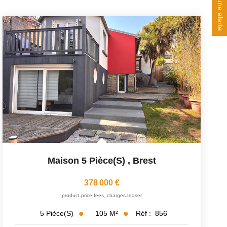
Créer une alerte
Maison 5 Pièce(s)
,
Brest
378 000 €
product.price.fees_charges.teaser
105
M²
Réf :
856
5
Pièce(s)