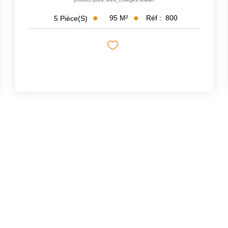
95
M²
Réf :
800
5
Pièce(s)