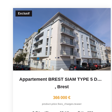
Exclusif
Appartement BREST SIAM TYPE 5 DE 95 M²
,
Brest
366 000 €
product.price.fees_charges.teaser