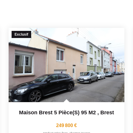
Exclusif
Maison Brest 5 Pièce(s) 95 M2
,
Brest
249 800 €
product.price.fees_charges.teaser