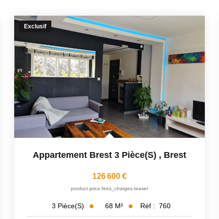
Exclusif
Appartement Brest 3 Pièce(s)
,
Brest
126 600 €
product.price.fees_charges.teaser
68
M²
Réf :
760
3
Pièce(s)