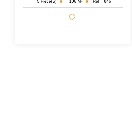
106
M²
Réf :
846
5
Pièce(s)