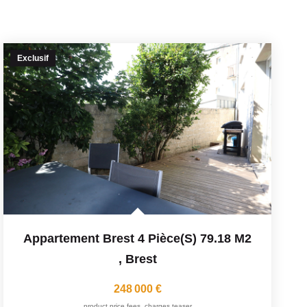
Exclusif
Appartement Brest 4 Pièce(s) 79.18 M2
,
Brest
248 000 €
product.price.fees_charges.teaser