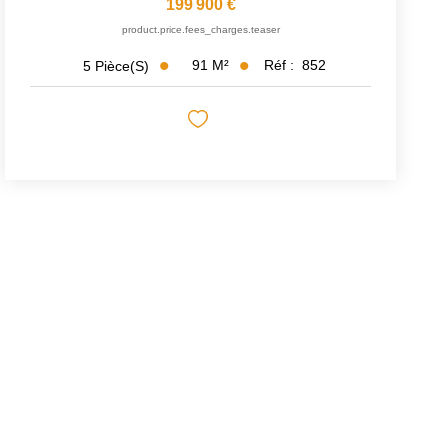
199 900 €
product.price.fees_charges.teaser
91
M²
Réf :
852
5
Pièce(s)