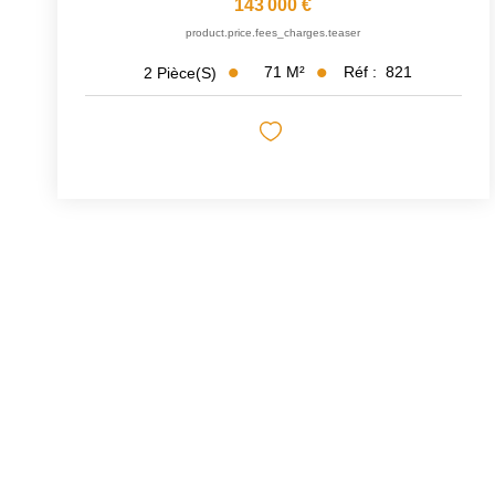
143 000 €
product.price.fees_charges.teaser
71
M²
Réf :
821
2
Pièce(s)