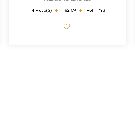
62
M²
Réf :
793
4
Pièce(s)