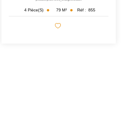
79
M²
Réf :
855
4
Pièce(s)