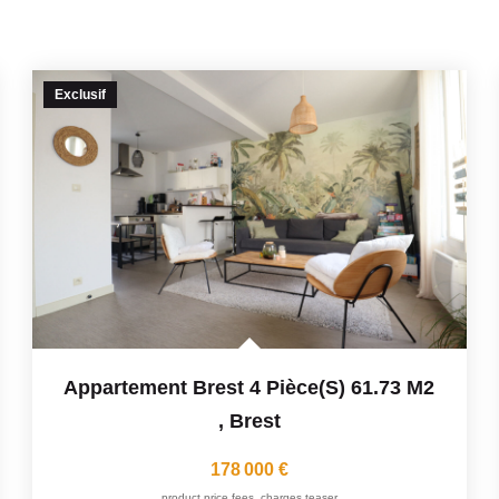
Exclusif
Appartement Brest 4 Pièce(s) 61.73 M2
,
Brest
178 000 €
product.price.fees_charges.teaser