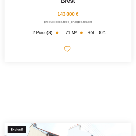
Brest
143 000 €
product.price.fees_charges.teaser
71
M²
Réf :
821
2
Pièce(s)
Exclusif