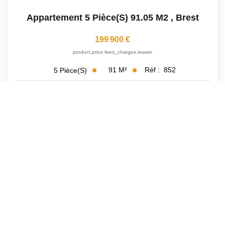
Appartement 5 Pièce(s) 91.05 M2
,
Brest
199 900 €
product.price.fees_charges.teaser
91
M²
Réf :
852
5
Pièce(s)