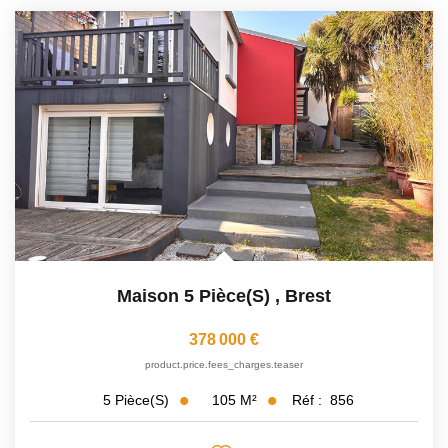
Maison 5 Pièce(s)
,
Brest
378 000 €
product.price.fees_charges.teaser
105
M²
Réf :
856
5
Pièce(s)