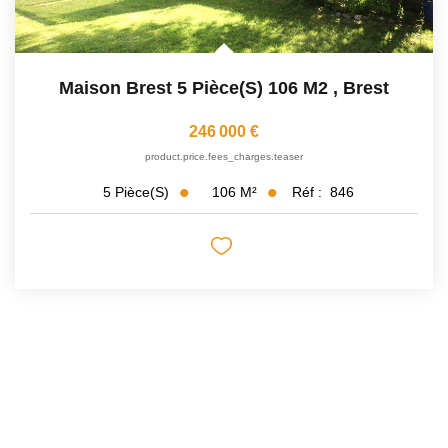
Maison Brest 5 Pièce(s) 106 M2
,
Brest
246 000 €
product.price.fees_charges.teaser
106
M²
Réf :
846
5
Pièce(s)