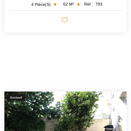
62
M²
Réf :
793
4
Pièce(s)
Exclusif