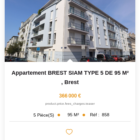
Avis Clients
CONTACT
Appartement BREST SIAM TYPE 5 DE 95 M²
,
Brest
366 000 €
product.price.fees_charges.teaser
95
M²
Réf :
858
5
Pièce(s)