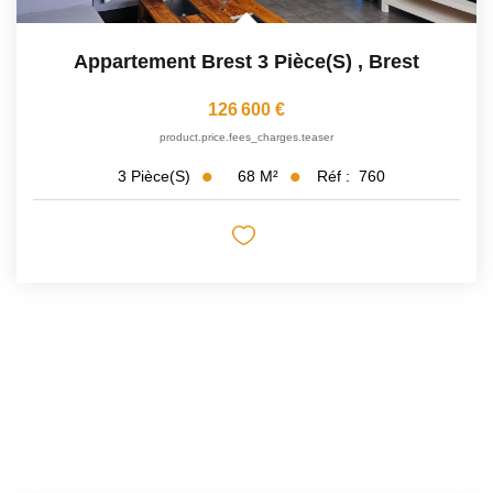
Appartement Brest 3 Pièce(s)
,
Brest
126 600 €
product.price.fees_charges.teaser
68
M²
Réf :
760
3
Pièce(s)