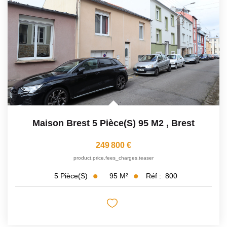
Maison Brest 5 Pièce(s) 95 M2
,
Brest
249 800 €
product.price.fees_charges.teaser
95
M²
Réf :
800
5
Pièce(s)