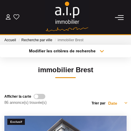
ACHETER
Accueil
Recherche par ville
immobilier Brest
LOUER
Modifier les critères de recherche
Type de transaction
Localisation
Acheter
Localisation
ESTIMER
immobilier Brest
Type de bien
Sélectionnez...
Surface min
BIENS VENDUS
Plus de critères
Budget max
Afficher la carte
NOS AGENCES
86 annonce(s) trouvée(s)
Trier par
Créer une alerte
Qui Sommes Nous
Exclusif
Nos Actualités