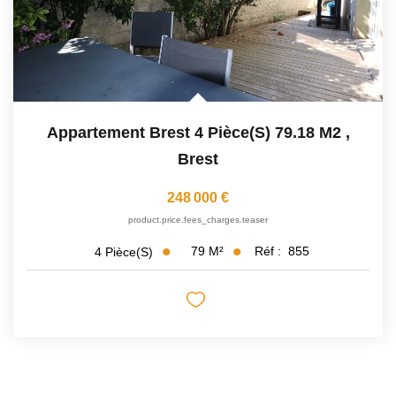
Appartement Brest 4 Pièce(s) 79.18 M2
,
Brest
248 000 €
product.price.fees_charges.teaser
79
M²
Réf :
855
4
Pièce(s)