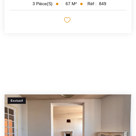
67
M²
Réf :
849
3
Pièce(s)
Exclusif