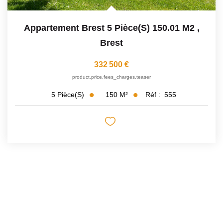
Appartement Brest 5 Pièce(s) 150.01 M2
,
Brest
332 500 €
product.price.fees_charges.teaser
150
M²
Réf :
555
5
Pièce(s)