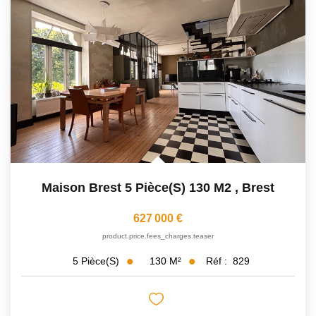
Maison Brest 5 Pièce(s) 130 M2
,
Brest
627 000 €
product.price.fees_charges.teaser
130
M²
Réf :
829
5
Pièce(s)