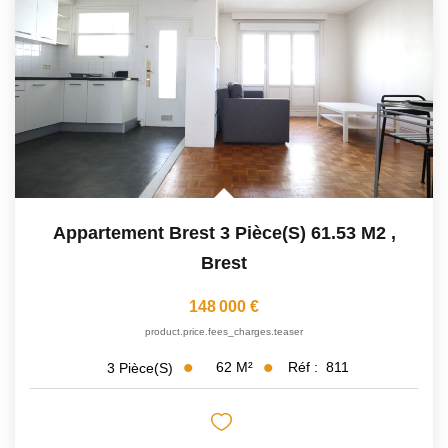
Avis Clients
CONTACT
Appartement Brest 3 Pièce(s) 61.53 M2
,
Brest
148 000 €
product.price.fees_charges.teaser
62
M²
Réf :
811
3
Pièce(s)