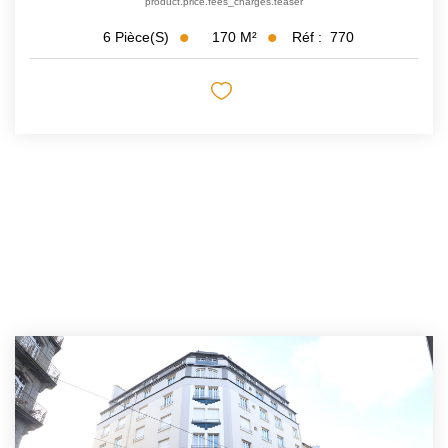
product.price.fees_charges.teaser
170
M²
Réf :
770
6
Pièce(s)