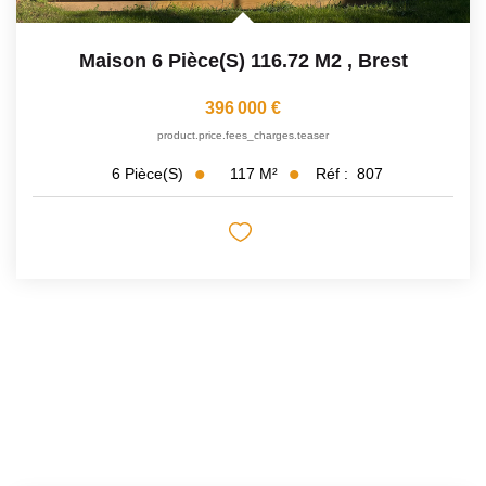
Maison 6 Pièce(s) 116.72 M2
,
Brest
396 000 €
product.price.fees_charges.teaser
117
M²
Réf :
807
6
Pièce(s)