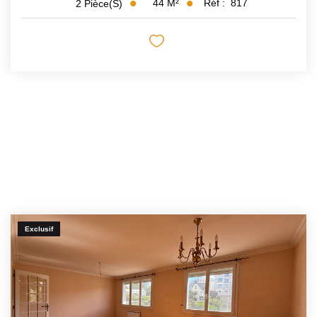
44
M²
Réf :
817
2
Pièce(s)
Exclusif