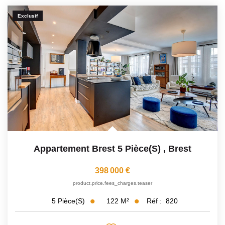
Exclusif
Appartement Brest 5 Pièce(s)
,
Brest
398 000 €
product.price.fees_charges.teaser
122
M²
Réf :
820
5
Pièce(s)