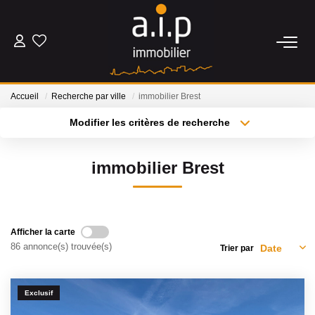
ACHETER
Accueil
Recherche par ville
immobilier Brest
LOUER
Modifier les critères de recherche
Type de transaction
Localisation
Acheter
Localisation
ESTIMER
immobilier Brest
Type de bien
Sélectionnez...
Surface min
BIENS VENDUS
Plus de critères
Budget max
Afficher la carte
NOS AGENCES
86 annonce(s) trouvée(s)
Trier par
Créer une alerte
Qui Sommes Nous
Exclusif
Nos Actualités