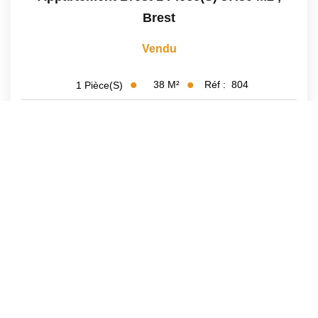
Brest
Vendu
38
M²
Réf :
804
1
Pièce(s)