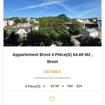
Avis Clients
CONTACT
Appartement Brest 4 Pièce(s) 64.69 M2
,
Brest
147 000 €
product.price.fees_charges.teaser
65
M²
Réf :
824
4
Pièce(s)