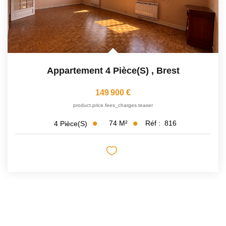
Appartement 4 Pièce(s)
,
Brest
149 900 €
product.price.fees_charges.teaser
74
M²
Réf :
816
4
Pièce(s)