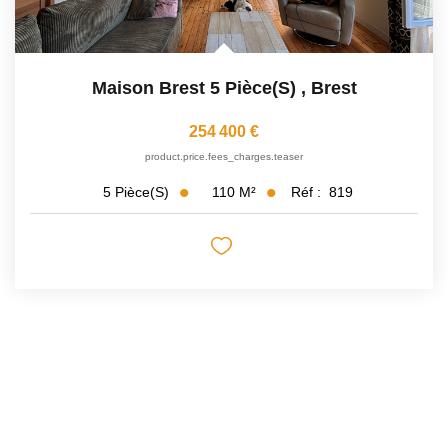
Maison Brest 5 Pièce(s)
,
Brest
254 400 €
product.price.fees_charges.teaser
110
M²
Réf :
819
5
Pièce(s)