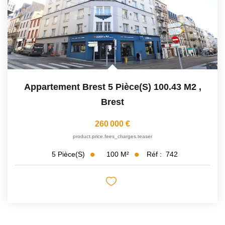
Appartement Brest 5 Pièce(s) 100.43 M2
,
Brest
260 000 €
product.price.fees_charges.teaser
100
M²
Réf :
742
5
Pièce(s)