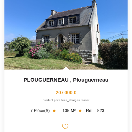
PLOUGUERNEAU
,
Plouguerneau
207 000 €
product.price.fees_charges.teaser
135
M²
Réf :
823
7
Pièce(s)