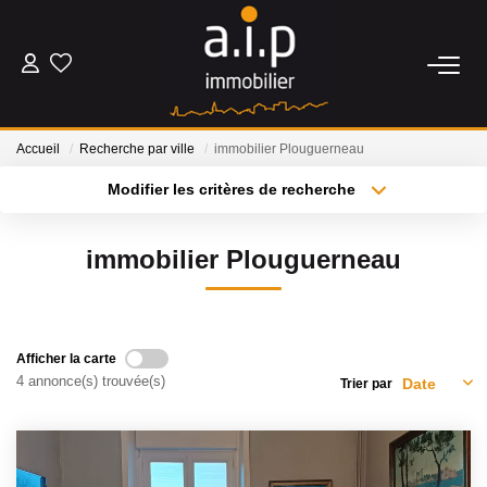
ACHETER
Accueil
Recherche par ville
immobilier Plouguerneau
LOUER
Modifier les critères de recherche
Type de transaction
Localisation
Acheter
Localisation
ESTIMER
immobilier Plouguerneau
Type de bien
Sélectionnez...
Surface min
BIENS VENDUS
Plus de critères
Budget max
Afficher la carte
NOS AGENCES
4 annonce(s) trouvée(s)
Trier par
Créer une alerte
Qui Sommes Nous
Nos Actualités