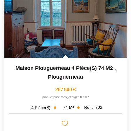
Avis Clients
CONTACT
Maison Plouguerneau 4 Pièce(s) 74 M2
,
Plouguerneau
267 500 €
product.price.fees_charges.teaser
74
M²
Réf :
702
4
Pièce(s)