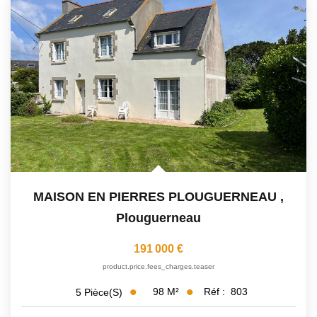
MAISON EN PIERRES PLOUGUERNEAU
,
Plouguerneau
191 000 €
product.price.fees_charges.teaser
98
M²
Réf :
803
5
Pièce(s)