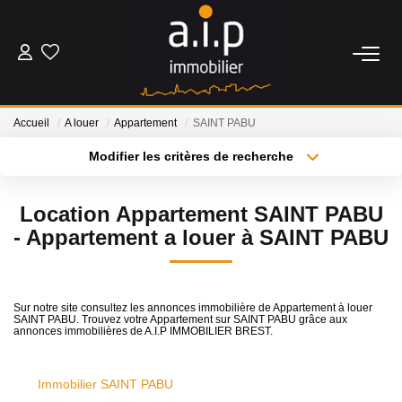
ACHETER
Accueil
A louer
Appartement
SAINT PABU
LOUER
Modifier les critères de recherche
Type de transaction
Localisation
Acheter
Localisation
ESTIMER
Location Appartement SAINT PABU
Type de bien
Sélectionnez...
Surface min
- Appartement a louer à SAINT PABU
BIENS VENDUS
Plus de critères
Budget max
NOS AGENCES
Sur notre site consultez les annonces immobilière de Appartement à louer
SAINT PABU. Trouvez votre Appartement sur SAINT PABU grâce aux
Créer une alerte
annonces immobilières de A.I.P IMMOBILIER BREST.
Qui Sommes Nous
Nos Actualités
Immobilier SAINT PABU